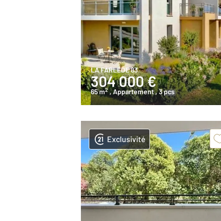
LA FARLEDE 83
304 000 €
2
65 m
, Appartement
, 3 pcs
Exclusivité