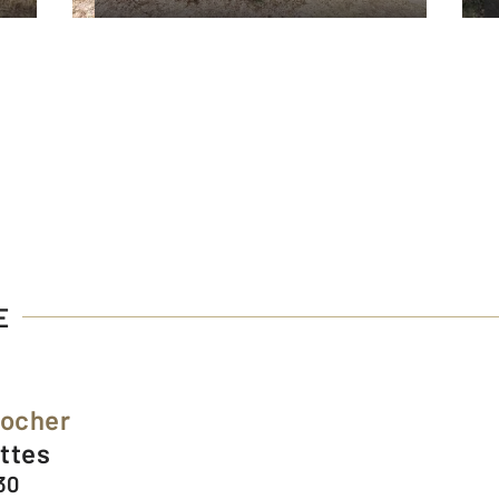
E
Rocher
ettes
30