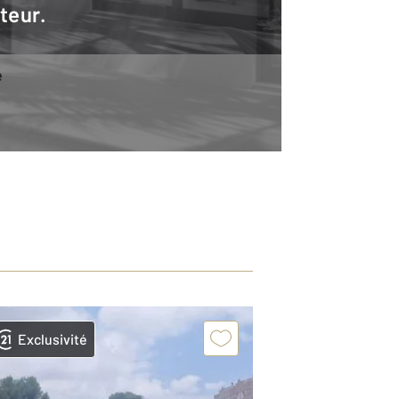
teur.
e
Exclusivité