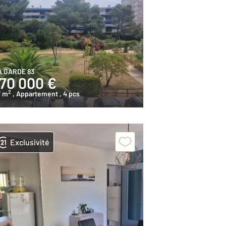
A GARDE 83
170 000 €
2
7 m
, Appartement
, 4 pcs
Exclusivité