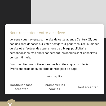
Parlons de vous, parlons biens
500 m
©
Mappy
Votre agence est notée
Achat
Location
Vente
Gestion
9,4
/
10
9,8/10