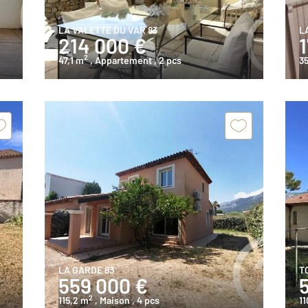
LA VALETTE DU VAR 83
L
214 000 €
2
47,1 m
, Appartement
, 2 pcs
3
LA GARDE 83
T
559 000 €
2
115,2 m
, Maison
, 4 pcs
11