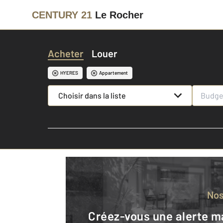
CENTURY 21
Le Rocher
Acheter
Louer
HYERES
Appartement
Choisir dans la liste
No
Créez-vous une alerte mail pour être averti quand une annonce est en ligne et consultez la