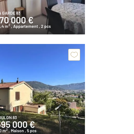
A GARDE 83
170 000 €
2
5,4 m
, Appartement
, 2 pcs
OULON 83
595 000 €
2
0 m
, Maison
, 5 pcs