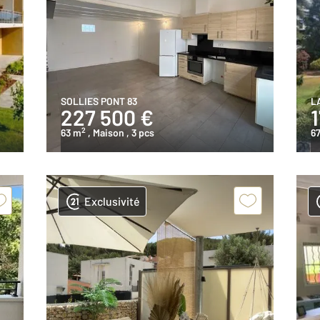
SOLLIES PONT 83
L
227 500 €
2
63 m
, Maison
, 3 pcs
6
Exclusivité