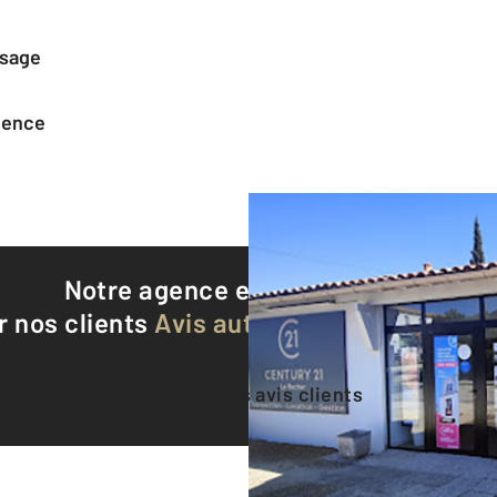
ssage
agence
Notre agence est notée
9,4/10
r nos clients
Avis authentifiés par Qualite
Voir tous les avis clients