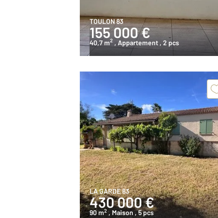
TOULON 83
155 000 €
2
40,7 m
, Appartement
, 2 pcs
LA GARDE 83
430 000 €
2
90 m
, Maison
, 5 pcs