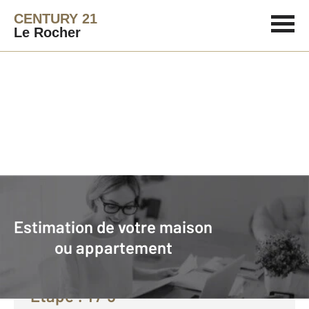
CENTURY 21
Le Rocher
Agence immobilière
Vendre avec CENTURY 21 Le Rocher
Estimation de votre maison
Faire estimer son bien avec
ou appartement
CENTURY 21 :
Etape :
1
/ 5