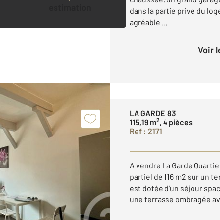
estimation
dans la partie privé du lo
agréable ...
Voir 
LA GARDE 83
2
115,19 m
, 4 pièces
Ref : 2171
A vendre La Garde Quartie
partiel de 116 m2 sur un t
est dotée d'un séjour spa
une terrasse ombragée ave