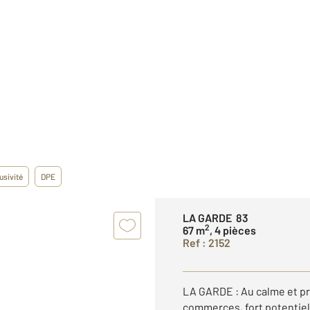
usivité
DPE
LA GARDE 83
2
67 m
, 4 pièces
Ref : 2152
LA GARDE : Au calme et pr
commerces, fort potentie