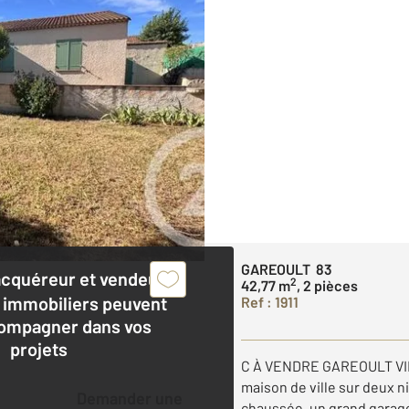
GAREOULT 83
acquéreur et vendeur,
2
42,77 m
, 2 pièces
 immobiliers peuvent
Ref : 1911
ompagner dans vos
projets
C À VENDRE GAREOULT VI
maison de ville sur deux 
Demander une
chaussée, un grand garage 