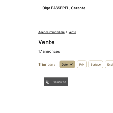
Olga PASSEREL, Gérante
Agence immobilière
Vente
Vente
17 annonces
Trier par :
Date
Prix
Surface
Excl
Exclusivité