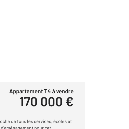
Créer une alerte
Appartement T4 à vendre
170 000 €
oche de tous les services, écoles et
l d'aménagement pour cet