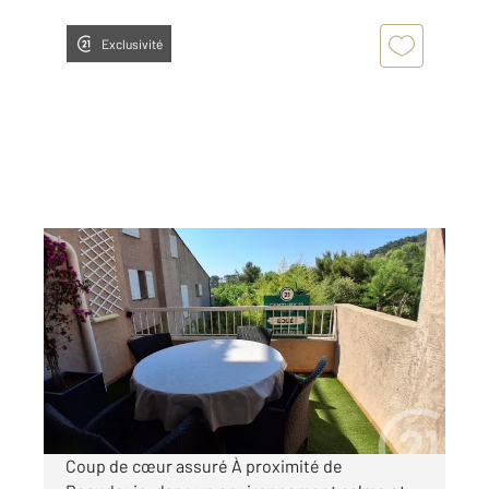
Exclusivité
LA VALETTE DU VAR 83
2
34,70 m
, 2 pièces
Ref : 2154
Appartement F2 à louer
895 €
par mois charges comprises
Coup de cœur assuré À proximité de