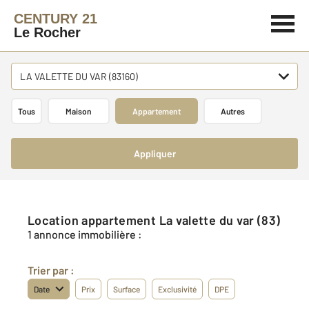
CENTURY 21
Le Rocher
LA VALETTE DU VAR (83160)
Tous
Maison
Appartement
Autres
Appliquer
Location appartement La valette du var (83)
1 annonce immobilière :
Trier par :
Date
Prix
Surface
Exclusivité
DPE