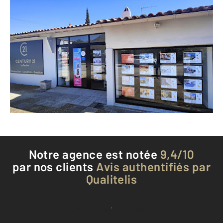
CENTURY 21 Le Rocher
19 rue des Violettes
LA GARDE - 83130
Envoyer un message
Téléphoner à l'agence
Notre agence est notée
9,4/10
par nos clients
Avis authentifiés par
Qualitelis
Voir tous les avis clients