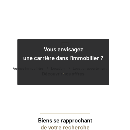
1
Vous envisagez
une carrière dans l'immobilier ?
Agence immobilière
Location
Location appartement
Découvrir nos offres
Biens se rapprochant
de votre recherche